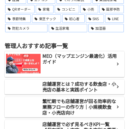
QRオーダー
家電
コンビニ
小売
風邪予防
季節特集
東芝テック
初心者
SNS
LINE
防犯カメラ
生活家電
加湿器
管理人おすすめ記事一覧
MEO（マップエンジン最適化）活用
ガイド
店舗運営とは？成功する飲食店・小
売店の基本と実践ポイント
繁忙期でも店舗運営が回る効率的な
業務フローの作り方｜小規模飲食
店・小売店向け
店舗運営で必ず見るべきKPI一覧