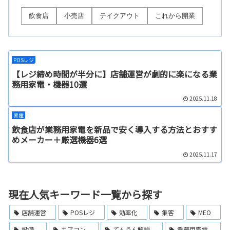
飲食店
小売店
テイクアウト
これから開業
POSレジ
【レジ締め時間が半分に】店舗運営が劇的に楽になる業
務用家電・機器10選
2025.11.18
家電
飲食店が業務用家電を新品で安く導入する方法とおすす
めメーカー＋厳選機器6選
2025.11.17
現在人気キーワード一覧から探す
店舗運営
POSレジ
効率化
集客
MEO
設備
エアコン
てんうん解説
業務用家電