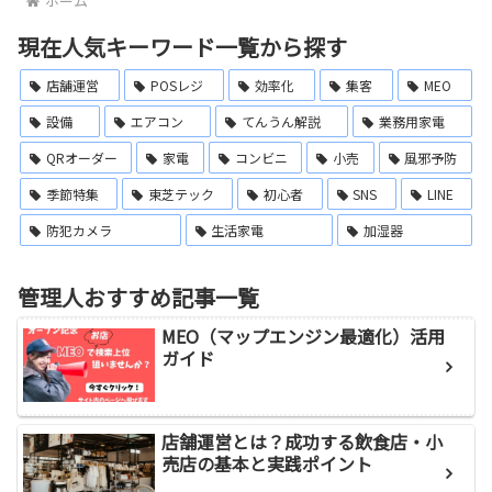
ホーム
現在人気キーワード一覧から探す
店舗運営
POSレジ
効率化
集客
MEO
設備
エアコン
てんうん解説
業務用家電
QRオーダー
家電
コンビニ
小売
風邪予防
季節特集
東芝テック
初心者
SNS
LINE
防犯カメラ
生活家電
加湿器
管理人おすすめ記事一覧
MEO（マップエンジン最適化）活用
ガイド
店舗運営とは？成功する飲食店・小
売店の基本と実践ポイント