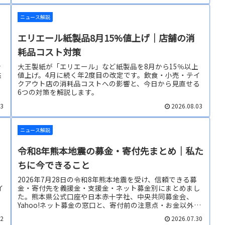
ニュース解説
エリエール紙製品8月15%値上げ｜店舗の消
耗品コスト対策
を
大王製紙が「エリエール」など紙製品を8月から15％以上
益
値上げ。4月に続く年2度目の改定です。飲食・小売・テイ
クアウト店の消耗品コストへの影響と、今日から見直せる
6つの対策を解説します。
03
2026.08.03
ニュース解説
令和8年熊本地震の募金・寄付先まとめ｜私た
ちに今できること
2026年7月28日の令和8年熊本地震を受け、信頼できる募
イ
金・寄付先を義援金・支援金・ネット募金別にまとめまし
S
た。熊本県公式口座や日本赤十字社、中央共同募金会、
Yahoo!ネット募金の窓口と、寄付前の注意点・お金以外に
できることも解説します。
02
2026.07.30