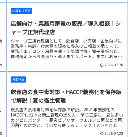
店舗向け家電
店舗向け・業務用家電の販売／導入相談｜シ
ャープ正規代理店
過
シャープ正規代理店として、飲食店・小売店・企業向けに
業務用・店舗向け家電の販売と導入のご相談を承ります。
べ
業務用エアコン・冷蔵冷凍・空気清浄機・電子看板など、
。
機種選定からお見積り・導入までサポート。まずはお気軽
にご相談ください。
29
2026.07.28
季節特集
飲食店の食中毒対策・HACCP義務化を保存版
で解説｜夏の衛生管理
名
飲食店の食中毒対策を保存版で解説。2021年義務化の
導
HACCPに沿った衛生管理の進め方、予防三原則、夏に多い
5
カンピロバクター・腸炎ビブリオ・ウエルシュ菌などの原
を
因菌別の対策と、今日から使えるチェックリストをまとめ
ました。
28
2026.07.28