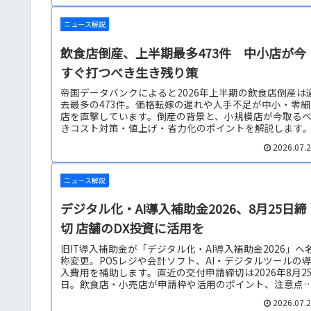
ニュース解説
飲食店倒産、上半期最多473件 中小店が今
すぐ打つべき生き残り策
帝国データバンクによると2026年上半期の飲食店倒産は
去最多の473件。価格転嫁の遅れや人手不足が中小・零細
店を直撃しています。倒産の背景と、小規模店が今取る
きコスト対策・値上げ・省力化のポイントを解説します
2026.07.
ニュース解説
デジタル化・AI導入補助金2026、8月25日締
切 店舗のDX投資に活用を
旧IT導入補助金が「デジタル化・AI導入補助金2026」へ
称変更。POSレジや会計ソフト、AI・デジタルツールの
入費用を補助します。直近の交付申請締切は2026年8月2
日。飲食店・小売店が申請枠や活用のポイント、注意点
公式情報にもとづき解説します。
2026.07.