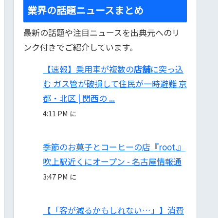
業界の話題ニュースまとめ
最新の話題や注目ニュースを出典元へのリ
ンク付きでご紹介しています。
【速報】乗用車が複数の
店舗
に突っ込
む ガス管が破損して住民が一時避難 京
都・北区 | 関西の ...
4:11 PM に
季節のお菓子とコーヒーの店『root.』
吹上駅近くにオープン - 名古屋情報通
3:47 PM に
【「客が減るかもしれない…」】消費