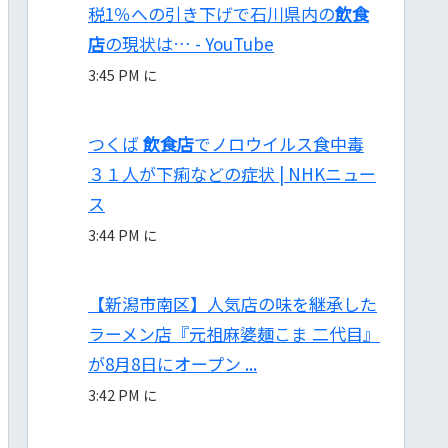
税1％への引き下げで石川県内の
飲食
店
の現状は… - YouTube
3:45 PM に
つくば
飲食店
でノロウイルス食中毒
３１人が下痢などの症状 | NHKニュー
ス
3:44 PM に
【新潟市南区】人気店の味を継承した
ラーメン店『元祖麻婆麺こま 二代目』
が8月8日にオープン ...
3:42 PM に