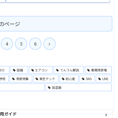
のページ
次
4
5
6
へ
MEO
設備
エアコン
てんうん解説
業務用家電
予防
季節特集
東芝テック
初心者
SNS
LINE
加湿器
活用ガイド