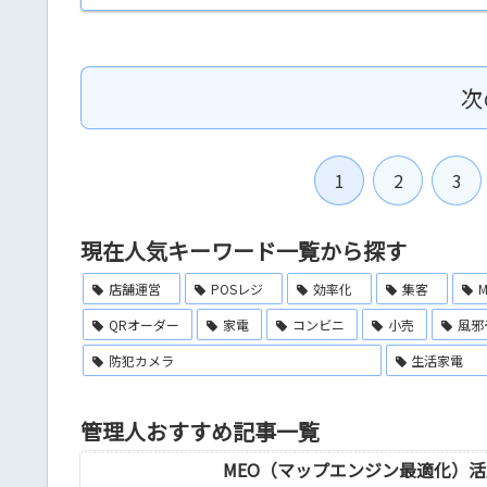
次
1
2
3
現在人気キーワード一覧から探す
店舗運営
POSレジ
効率化
集客
QRオーダー
家電
コンビニ
小売
風邪
防犯カメラ
生活家電
管理人おすすめ記事一覧
MEO（マップエンジン最適化）