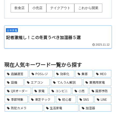
飲食店
小売店
テイクアウト
これから開業
日常家電
記者激推し！この冬買うべき加湿器５選
2025.11.12
現在人気キーワード一覧から探す
店舗運営
POSレジ
効率化
集客
MEO
設備
エアコン
てんうん解説
業務用家電
QRオーダー
家電
コンビニ
小売
風邪予防
季節特集
東芝テック
初心者
SNS
LINE
防犯カメラ
生活家電
加湿器