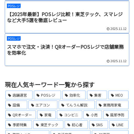
POSレジ
【2025年最新】POSレジ比較！東芝テック、スマレジ
など大手5選を徹底レビュー
2025.11.12
POSレジ
スマホで注文・決済！QRオーダーPOSレジで店舗業務
を効率化
2025.11.12
現在人気キーワード一覧から探す
店舗運営
POSレジ
効率化
集客
MEO
設備
エアコン
てんうん解説
業務用家電
QRオーダー
家電
コンビニ
小売
風邪予防
季節特集
東芝テック
初心者
SNS
LINE