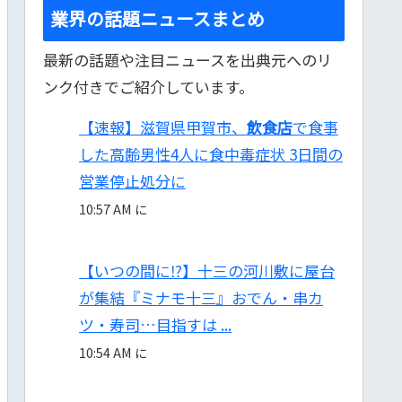
業界の話題ニュースまとめ
最新の話題や注目ニュースを出典元へのリ
ンク付きでご紹介しています。
【速報】滋賀県甲賀市、
飲食店
で食事
した高齢男性4人に食中毒症状 3日間の
営業停止処分に
10:57 AM に
【いつの間に⁉】十三の河川敷に屋台
が集結『ミナモ十三』おでん・串カ
ツ・寿司…目指すは ...
10:54 AM に