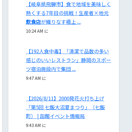
【岐阜県飛騨市】食で地域を美味しく
熱くする7年目の挑戦！生産者×地元
飲食店
が織りなす極上 ...
10:24 AM に
【192人食中毒】「清潔で品数の多い
感じのいいレストラン」静岡のスポー
ツ宿泊施設内で集団 ...
9:47 AM に
【2026/8/11】2000発花火打ち上げ
「第5回 七飯大沼夏まつり」（七飯
町） | 函館イベント情報局
9:43 AM に