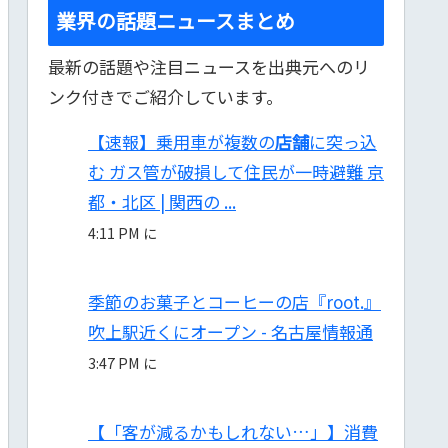
業界の話題ニュースまとめ
最新の話題や注目ニュースを出典元へのリ
ンク付きでご紹介しています。
【速報】乗用車が複数の
店舗
に突っ込
む ガス管が破損して住民が一時避難 京
都・北区 | 関西の ...
4:11 PM に
季節のお菓子とコーヒーの店『root.』
吹上駅近くにオープン - 名古屋情報通
3:47 PM に
【「客が減るかもしれない…」】消費