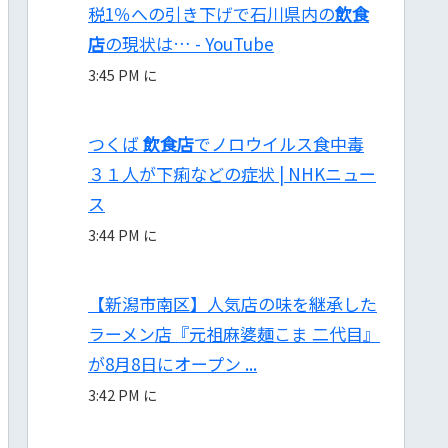
税1％への引き下げで石川県内の
飲食
店
の現状は… - YouTube
3:45 PM に
つくば
飲食店
でノロウイルス食中毒
３１人が下痢などの症状 | NHKニュー
ス
3:44 PM に
【新潟市南区】人気店の味を継承した
ラーメン店『元祖麻婆麺こま 二代目』
が8月8日にオープン ...
3:42 PM に