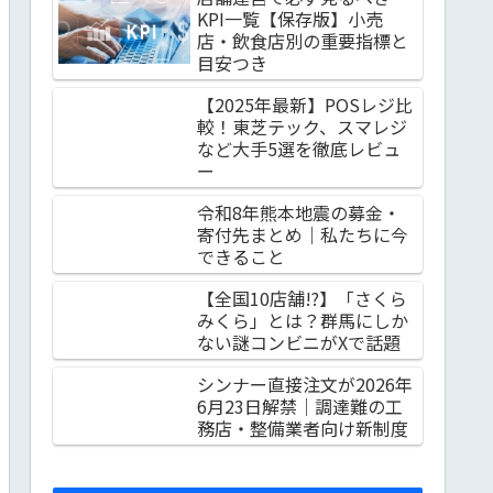
KPI一覧【保存版】小売
店・飲食店別の重要指標と
目安つき
【2025年最新】POSレジ比
較！東芝テック、スマレジ
など大手5選を徹底レビュ
ー
令和8年熊本地震の募金・
寄付先まとめ｜私たちに今
できること
【全国10店舗!?】「さくら
みくら」とは？群馬にしか
ない謎コンビニがXで話題
シンナー直接注文が2026年
6月23日解禁｜調達難の工
務店・整備業者向け新制度