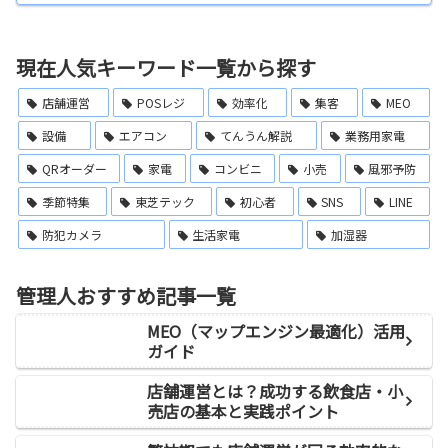
現在人気キーワード一覧から探す
店舗運営
POSレジ
効率化
集客
MEO
設備
エアコン
てんうん解説
業務用家電
QRオーダー
家電
コンビニ
小売
風邪予防
季節特集
東芝テック
初心者
SNS
LINE
防犯カメラ
生活家電
加湿器
管理人おすすめ記事一覧
MEO（マップエンジン最適化）活用
ガイド
店舗運営とは？成功する飲食店・小
売店の基本と実践ポイント