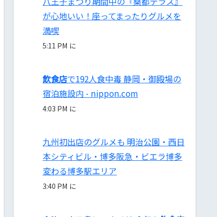
八王子まつり期間中の『桑都テラス』
が心地いい！座ってまったりグルメを
満喫
5:11 PM に
飲食店
で192人食中毒 静岡・御殿場の
宿泊施設内 - nippon.com
4:03 PM に
九州初出店のグルメも 明治公園・西日
本シティビル・博多阪急・ビエラ博多
変わる博多駅エリア
3:40 PM に