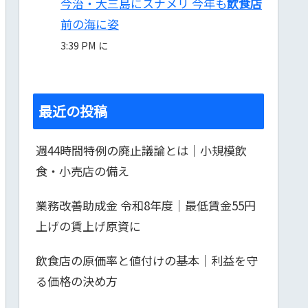
今治・大三島にスナメリ 今年も
飲食店
前の海に姿
3:39 PM に
最近の投稿
週44時間特例の廃止議論とは｜小規模飲
食・小売店の備え
業務改善助成金 令和8年度｜最低賃金55円
上げの賃上げ原資に
飲食店の原価率と値付けの基本｜利益を守
る価格の決め方