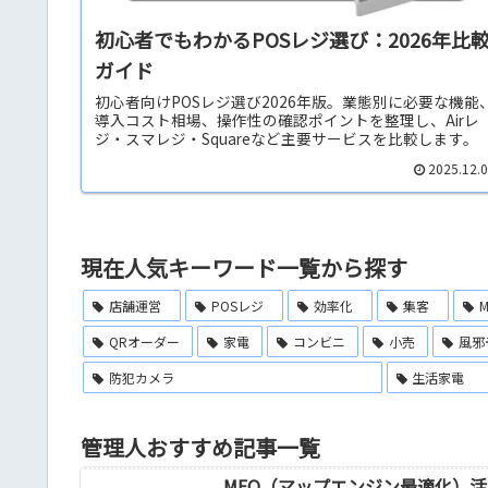
初心者でもわかるPOSレジ選び：2026年比
ガイド
初心者向けPOSレジ選び2026年版。業態別に必要な機能
導入コスト相場、操作性の確認ポイントを整理し、Airレ
ジ・スマレジ・Squareなど主要サービスを比較します。
2025.12.
現在人気キーワード一覧から探す
店舗運営
POSレジ
効率化
集客
QRオーダー
家電
コンビニ
小売
風邪
防犯カメラ
生活家電
管理人おすすめ記事一覧
MEO（マップエンジン最適化）