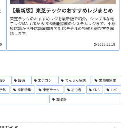
較
【最新版】東芝テックのおすすめレジまとめ
東芝テックのおすすめレジを最新版で紹介。シンプルな電
子レジMA-770からPOS機能搭載のシステムレジまで、小規
、
模店舗から多店舗展開まで対応モデルの特徴と選び方を解
説します。
09
2025.11.18
MEO
設備
エアコン
てんうん解説
業務用家電
予防
季節特集
東芝テック
初心者
SNS
LINE
加湿器
活用ガイド