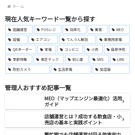
ホーム
現在人気キーワード一覧から探す
店舗運営
POSレジ
効率化
集客
MEO
設備
エアコン
てんうん解説
業務用家電
QRオーダー
家電
コンビニ
小売
風邪予防
季節特集
東芝テック
初心者
SNS
LINE
防犯カメラ
生活家電
加湿器
管理人おすすめ記事一覧
MEO（マップエンジン最適化）活用
ガイド
店舗運営とは？成功する飲食店・小
売店の基本と実践ポイント
繁忙期でも店舗運営が回る効率的な