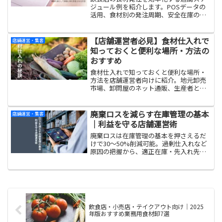
ジュール例を紹介します。POSデータの
活用、食材別の発注周期、安全在庫の設
定方法まで具体的に解説。廃棄ロスと欠
品による機会損失を同時に減らし、原価
と味を安定させる仕組みづくりがわかり
【店舗運営者必見】食材仕入れで
店舗運営・集客
ます。
知っておくと便利な場所・方法の
おすすめ
食材仕入れで知っておくと便利な場所・
方法を店舗運営者向けに紹介。地元卸売
市場、卸問屋のネット通販、生産者との
直接契約、業務用スーパーなど実体験ベ
ースのおすすめをまとめました。
廃棄ロスを減らす在庫管理の基本
店舗運営・集客
｜利益を守る店舗運営術
廃棄ロスは在庫管理の基本を押さえるだ
けで30〜50%削減可能。過剰仕入れなど
原因の把握から、適正在庫・先入れ先出
し・簡易化の「3つのS」まで今日からで
きる方法を解説します。
飲食店・小売店・テイクアウト向け｜2025
年版おすすめ業務用食材卸7選