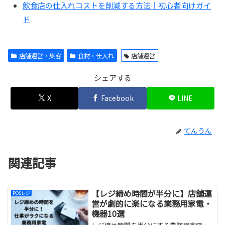
飲食店の仕入れコストを削減する方法｜初心者向けガイ
ド
店舗運営・集客
食材・仕入れ
店舗運営
シェアする
X
Facebook
LINE
てんうん
関連記事
【レジ締め時間が半分に】店舗運
POSレジ
営が劇的に楽になる業務用家電・
機器10選