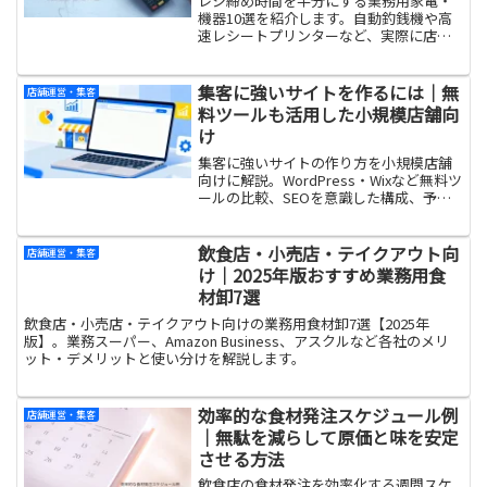
レジ締め時間を半分にする業務用家電・
機器10選を紹介します。自動釣銭機や高
速レシートプリンターなど、実際に店舗
で使われている国内メーカー製品を厳
選。閉店作業を効率化し、スタッフの負
担とミスを減らす改善策がわかります。
集客に強いサイトを作るには｜無
店舗運営・集客
料ツールも活用した小規模店舗向
け
集客に強いサイトの作り方を小規模店舗
向けに解説。WordPress・Wixなど無料ツ
ールの比較、SEOを意識した構成、予
約・問い合わせにつなげる設計ポイント
を紹介します。
飲食店・小売店・テイクアウト向
店舗運営・集客
け｜2025年版おすすめ業務用食
材卸7選
飲食店・小売店・テイクアウト向けの業務用食材卸7選【2025年
版】。業務スーパー、Amazon Business、アスクルなど各社のメリ
ット・デメリットと使い分けを解説します。
効率的な食材発注スケジュール例
店舗運営・集客
｜無駄を減らして原価と味を安定
させる方法
飲食店の食材発注を効率化する週間スケ