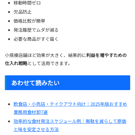
移動時間ゼロ
欠品防止
価格比較が簡単
発注履歴でムダが減る
必要な商品がすぐ届く
小規模店舗ほど効果が大きく、結果的に
利益を増やすための
仕入れ戦略
として活用できます。
あわせて読みたい
飲食店・小売店・テイクアウト向け｜2025年版おすすめ
業務用食材卸7選
効率的な食材発注スケジュール例｜無駄を減らして原価
と味を安定させる方法