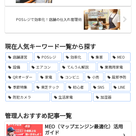
POSレジで効率化！店舗の仕入れ管理術
現在人気キーワード一覧から探す
店舗運営
POSレジ
効率化
集客
MEO
設備
エアコン
てんうん解説
業務用家電
QRオーダー
家電
コンビニ
小売
風邪予防
季節特集
東芝テック
初心者
SNS
LINE
防犯カメラ
生活家電
加湿器
管理人おすすめ記事一覧
MEO（マップエンジン最適化）活用
ガイド