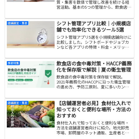
質・集客を数値で管理し改善を続ける経
営活動。基本の5つの管理から、飲食店・
小売店・テイクアウト店の業種別ポイン
ト、効率化の具体策までを一つに整理し
た完全ガイドです。
シフト管理アプリ比較｜小規模店
店舗運営・集客
舗でも効率化できるツール5選
シフト管理アプリ5選を小規模店舗向けに
比較しました。シフトボードやジョブカ
ンなど各アプリの特徴・料金・メリッ
ト・デメリットを整理し、選び方のポイ
ントを解説。シフト作成の手間を減らし
人件費管理まで効率化できます。
飲食店の食中毒対策・HACCP義務
季節特集
化を保存版で解説｜夏の衛生管理
飲食店の食中毒対策を保存版で解説。
2021年義務化のHACCPに沿った衛生管理
の進め方、予防三原則、夏に多いカンピ
ロバクター・腸炎ビブリオ・ウエルシュ
菌などの原因菌別の対策と、今日から使
えるチェックリストをまとめました。
【店舗運営者必見】食材仕入れで
店舗運営・集客
知っておくと便利な場所・方法の
おすすめ
食材仕入れで知っておくと便利な場所・
方法を店舗運営者向けに紹介。地元卸売
市場、卸問屋のネット通販、生産者との
直接契約、業務用スーパーなど実体験ベ