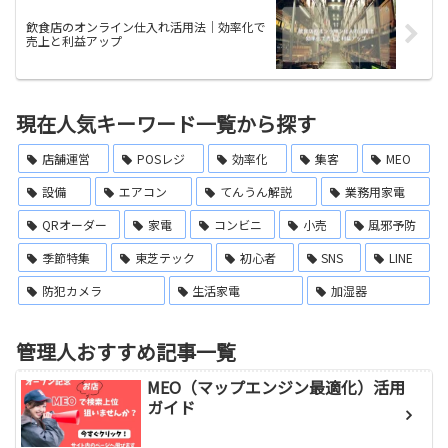
飲食店のオンライン仕入れ活用法｜効率化で
売上と利益アップ
現在人気キーワード一覧から探す
店舗運営
POSレジ
効率化
集客
MEO
設備
エアコン
てんうん解説
業務用家電
QRオーダー
家電
コンビニ
小売
風邪予防
季節特集
東芝テック
初心者
SNS
LINE
防犯カメラ
生活家電
加湿器
管理人おすすめ記事一覧
MEO（マップエンジン最適化）活用
ガイド