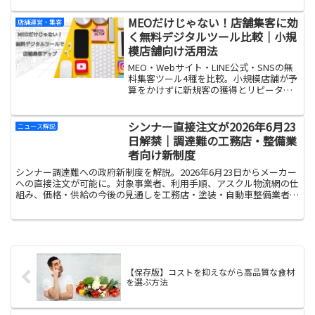
ースのおすすめをまとめました。
MEOだけじゃない！店舗集客に効
店舗運営・集客
く無料デジタルツール比較｜小規
模店舗向け活用法
MEO・Webサイト・LINE公式・SNSの無
料集客ツール4種を比較。小規模店舗が予
算をかけずに新規客の獲得とリピーター
化を両立させる組み合わせ方を解説しま
す。
シンナー直接注文が2026年6月23
ニュース解説
日解禁｜調達難の工務店・整備業
者向け新制度
シンナー調達難への政府新制度を解説。2026年6月23日からメーカー
への直接注文が可能に。対象事業者、利用手順、アスクル物流網の仕
組み、価格・供給の今後の見通しを工務店・塗装・自動車整備業者向
けにまとめました。
【保存版】コストを抑えながら高品質な食材
を選ぶ方法