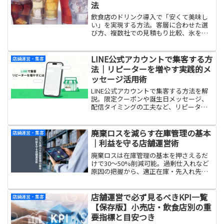
法
飲食店のドリンク導入で「安くて美味し
い」を実現する方法。客層に合わせた選
び方、複数社での見積もり比較、氷を入
れた試飲の重要性と導入しやすい業務用
商材を紹介します。
LINE公式アカウントで集客する方
店舗運営・集客
法｜リピーターを増やす実践的メ
ッセージ活用術
LINE公式アカウントで集客する方法を解
説。限定クーポンや誕生日メッセージ、
配信タイミングの工夫など、リピーター
を増やす実践的なメッセージ活用術を実
例付きで紹介します。
廃棄ロスを減らす在庫管理の基本
店舗運営・集客
｜利益を守る店舗運営術
廃棄ロスは在庫管理の基本を押さえるだ
けで30〜50%削減可能。過剰仕入れなど
原因の把握から、適正在庫・先入れ先出
し・簡易化の「3つのS」まで今日からで
きる方法を解説します。
店舗運営で必ず見るべきKPI一覧
店舗運営・集客
【保存版】小売店・飲食店別の重
要指標と目安つき