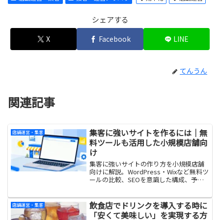
シェアする
X
Facebook
LINE
てんうん
関連記事
集客に強いサイトを作るには｜無
店舗運営・集客
料ツールも活用した小規模店舗向
け
集客に強いサイトの作り方を小規模店舗
向けに解説。WordPress・Wixなど無料ツ
ールの比較、SEOを意識した構成、予
約・問い合わせにつなげる設計ポイント
を紹介します。
飲食店でドリンクを導入する時に
店舗運営・集客
「安くて美味しい」を実現する方