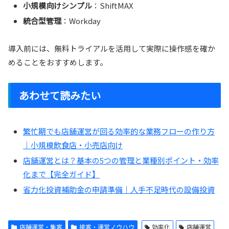
小規模向けシンプル
：ShiftMAX
統合型管理
：Workday
導入前には、無料トライアルを活用して実際に操作感を確か
めることをおすすめします。
あわせて読みたい
繁忙期でも店舗運営が回る効率的な業務フローの作り方
｜小規模飲食店・小売店向け
店舗運営とは？基本の5つの管理と業種別ポイント・効率
化まで【完全ガイド】
省力化投資補助金の申請準備｜人手不足時代の設備投資
店舗運営・集客
接客・運営ノウハウ
効率化
店舗運営