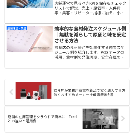
店舗運営で見るべきKPIを保存版チェック
リストで解説。売上・原価率・人件費
率・集客・リピーター指標に加え、小売
店の坪効率・在庫回転率、飲食店のFL比
率・席回転率など業種別の重要KPIと目安
数値も整理しました。
効率的な食材発注スケジュール例
店舗運営・集客
｜無駄を減らして原価と味を安定
させる方法
飲食店の食材発注を効率化する週間スケ
ジュール例を紹介します。POSデータの
活用、食材別の発注周期、安全在庫の設
定方法まで具体的に解説。廃棄ロスと欠
品による機会損失を同時に減らし、原価
と味を安定させる仕組みづくりがわかり
ます。
飲食店が業務用家電を新品で安く導入する方
法とおすすめメーカー＋厳選機器6選
店舗の在庫管理をクラウドで簡単に｜Excel
との違いと活用例