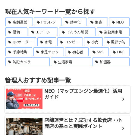
現在人気キーワード一覧から探す
店舗運営
POSレジ
効率化
集客
MEO
設備
エアコン
てんうん解説
業務用家電
QRオーダー
家電
コンビニ
小売
風邪予防
季節特集
東芝テック
初心者
SNS
LINE
防犯カメラ
生活家電
加湿器
管理人おすすめ記事一覧
MEO（マップエンジン最適化）活用
ガイド
店舗運営とは？成功する飲食店・小
売店の基本と実践ポイント