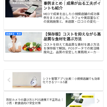
す。
事例まとめ｜成果が出る工夫ポイ
ントも紹介
MEOで成果を出した小規模店舗の成功事
例をまとめました。カフェや美容室など
の実践施策と、来店数・口コミの変化、
成果につながった工夫のポイントを紹
介。Googleマップ集客で結果を出すため
に押さえるべきコツがわかります。
【保存版】コストを抑えながら高
店舗運営・集客
品質な食材を選ぶ方法
コストを抑えて高品質な食材を選ぶ方法
を保存版で解説。POSデータでの発注精
度向上、品質の安定した業務用メーカー
商品の選び方、下処理済み・冷凍食材の
活用術をまとめました。
シフト管理アプリ比較｜小規模店舗でも効率
化できるツール5選
防犯カメラの選び方とPOS連携で不正防止｜
小売・飲食店向け安全対策