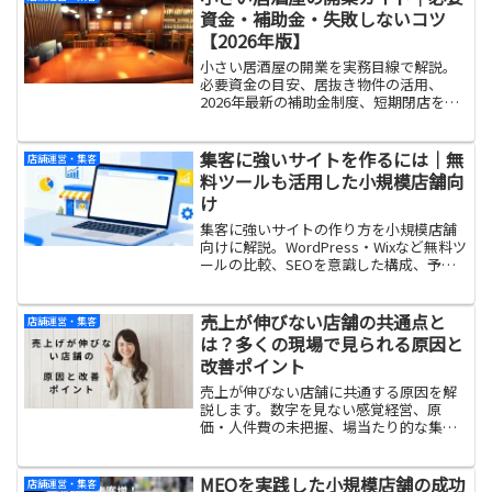
資金・補助金・失敗しないコツ
【2026年版】
小さい居酒屋の開業を実務目線で解説。
必要資金の目安、居抜き物件の活用、
2026年最新の補助金制度、短期閉店を避
けるためのポイントまで開業前に知るべ
き情報をまとめました。
集客に強いサイトを作るには｜無
店舗運営・集客
料ツールも活用した小規模店舗向
け
集客に強いサイトの作り方を小規模店舗
向けに解説。WordPress・Wixなど無料ツ
ールの比較、SEOを意識した構成、予
約・問い合わせにつなげる設計ポイント
を紹介します。
売上が伸びない店舗の共通点と
店舗運営・集客
は？多くの現場で見られる原因と
改善ポイント
売上が伸びない店舗に共通する原因を解
説します。数字を見ない感覚経営、原
価・人件費の未把握、場当たり的な集客
といった典型パターンを整理し、飲食
店・小売店が今日から見直せる具体的な
改善ポイントをわかりやすく紹介しま
MEOを実践した小規模店舗の成功
店舗運営・集客