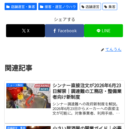
店舗運営・集客
接客・運営ノウハウ
店舗運営
集客
シェアする
X
Facebook
LINE
てんうん
関連記事
シンナー直接注文が2026年6月23
ニュース解説
日解禁｜調達難の工務店・整備業
者向け新制度
シンナー調達難への政府新制度を解説。
2026年6月23日からメーカーへの直接注
文が可能に。対象事業者、利用手順、ア
スクル物流網の仕組み、価格・供給の今
後の見通しを工務店・塗装・自動車整備
業者向けにまとめました。
小さい居酒屋の開業ガイド｜必要
店舗運営・集客