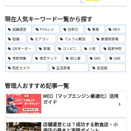
現在人気キーワード一覧から探す
店舗運営
POSレジ
効率化
集客
MEO
設備
エアコン
てんうん解説
業務用家電
QRオーダー
家電
コンビニ
小売
風邪予防
季節特集
東芝テック
初心者
SNS
LINE
防犯カメラ
生活家電
加湿器
管理人おすすめ記事一覧
MEO（マップエンジン最適化）活用
ガイド
店舗運営とは？成功する飲食店・小
売店の基本と実践ポイント