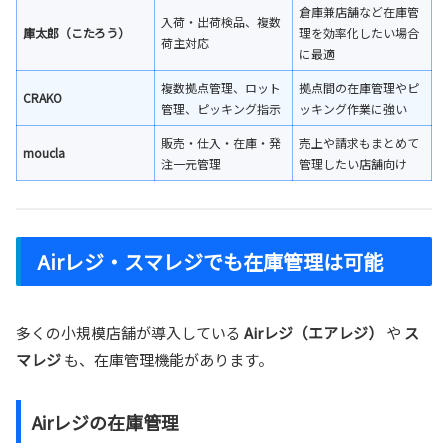
倉庫兼店舗など在庫管
入荷・出荷検品、複数
庫太郎（こたろう）
理を効率化したい場合
荷主対応
に最適
複数拠点管理、ロット
拠点間の在庫管理やピ
CRAKO
管理、ピッキング指示
ッキング作業に強い
販売・仕入・在庫・発
売上や請求もまとめて
moucla
注一元管理
管理したい店舗向け
Airレジ・スマレジでも在庫管理は可能
多くの小規模店舗が導入している
Airレジ（エアレジ）
や
ス
マレジ
も、在庫管理機能があります。
Airレジの在庫管理