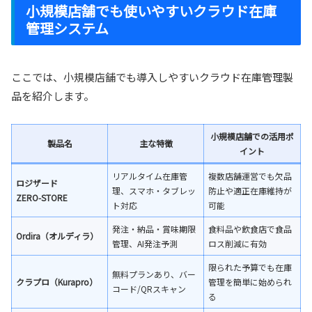
小規模店舗でも使いやすいクラウド在庫
管理システム
ここでは、小規模店舗でも導入しやすいクラウド在庫管理製
品を紹介します。
小規模店舗での活用ポ
製品名
主な特徴
イント
リアルタイム在庫管
複数店舗運営でも欠品
ロジザード
理、スマホ・タブレッ
防止や適正在庫維持が
ZERO‑STORE
ト対応
可能
発注・納品・賞味期限
食料品や飲食店で食品
Ordira（オルディラ）
管理、AI発注予測
ロス削減に有効
限られた予算でも在庫
無料プランあり、バー
クラプロ（Kurapro）
管理を簡単に始められ
コード/QRスキャン
る