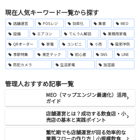
現在人気キーワード一覧から探す
店舗運営
POSレジ
効率化
集客
MEO
設備
エアコン
てんうん解説
業務用家電
QRオーダー
家電
コンビニ
小売
風邪予防
季節特集
東芝テック
初心者
SNS
LINE
防犯カメラ
生活家電
加湿器
管理人おすすめ記事一覧
MEO（マップエンジン最適化）活用
ガイド
店舗運営とは？成功する飲食店・小
売店の基本と実践ポイント
繁忙期でも店舗運営が回る効率的な
業務フローの作り方｜小規模飲食