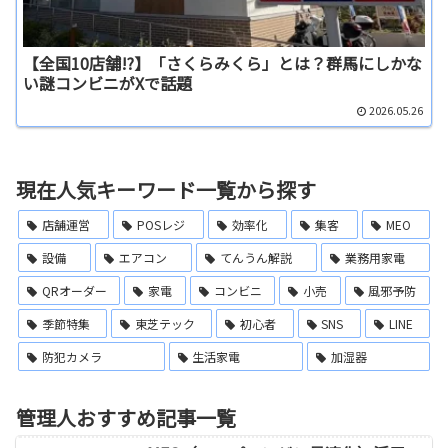
【全国10店舗!?】「さくらみくら」とは？群馬にしかな
い謎コンビニがXで話題
2026.05.26
現在人気キーワード一覧から探す
店舗運営
POSレジ
効率化
集客
MEO
設備
エアコン
てんうん解説
業務用家電
QRオーダー
家電
コンビニ
小売
風邪予防
季節特集
東芝テック
初心者
SNS
LINE
防犯カメラ
生活家電
加湿器
管理人おすすめ記事一覧